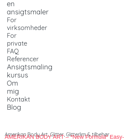
en
ansigtsmaler
For
virksomheder
For
private
FAQ
Referencer
Ansigtsmaling
kursus
Om
mig
Kontakt
Blog
Amerikan Body Art
,
Glitter
,
Glitterlim & tilbehør
AMERIKAN BODY ART – *New Formula* Easy-