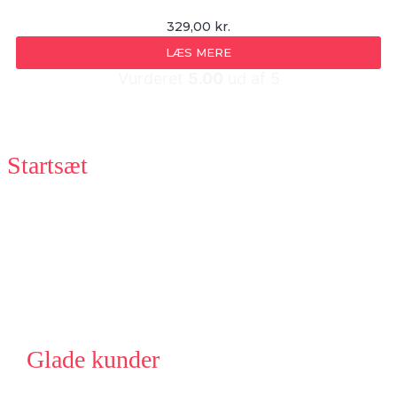
329,00
kr.
LÆS MERE
Vurderet
5.00
ud af 5
Startsæt
Glade kunder