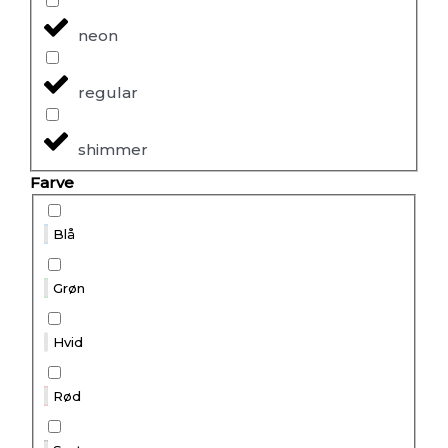
neon
regular
shimmer
Farve
Blå
Grøn
Hvid
Rød