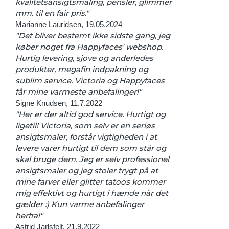
kvalitetsansigtsmaling, pensler, glimmer
mm. til en fair pris."
Marianne Lauridsen, 19.05.2024
"Det bliver bestemt ikke sidste gang, jeg
køber noget fra Happyfaces' webshop.
Hurtig levering, sjove og anderledes
produkter, megafin indpakning og
sublim service. Victoria og Happyfaces
får mine varmeste anbefalinger!"
Signe Knudsen, 11.7.2022
"Her er der altid god service. Hurtigt og
ligetil! Victoria, som selv er en seriøs
ansigtsmaler, forstår vigtigheden i at
levere varer hurtigt til dem som står og
skal bruge dem. Jeg er selv professionel
ansigtsmaler og jeg stoler trygt på at
mine farver eller glitter tatoos kommer
mig effektivt og hurtigt i hænde når det
gælder :) Kun varme anbefalinger
herfra!"
Astrid Jarlsfelt, 21.9.2022