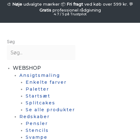
Gå
🎨
Nøje
udvalgte mærker 📦
Fri fragt
ved køb over 599 kr. 💬
Gratis
professionel rådgivning
til
4.7 / 5 på Trustpilot
indholdet
Søg
WEBSHOP
Ansigtsmaling
Enkelte farver
Paletter
Startsæt
Splitcakes
Se alle produkter
Redskaber
Pensler
Stencils
Svampe