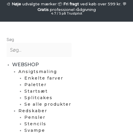
Gå
🎨
Nøje
udvalgte mærker 📦
Fri fragt
ved køb over 599 kr. 💬
Gratis
professionel rådgivning
til
4.7 / 5 på Trustpilot
indholdet
Søg
WEBSHOP
Ansigtsmaling
Enkelte farver
Paletter
Startsæt
Splitcakes
Se alle produkter
Redskaber
Pensler
Stencils
Svampe