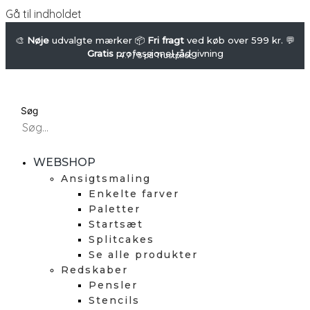
Gå til indholdet
🎨
Nøje
udvalgte mærker 📦
Fri fragt
ved køb over 599 kr. 💬
Gratis
professionel rådgivning
4.7 / 5 på Trustpilot
Søg
WEBSHOP
Ansigtsmaling
Enkelte farver
Paletter
Startsæt
Splitcakes
Se alle produkter
Redskaber
Pensler
Stencils