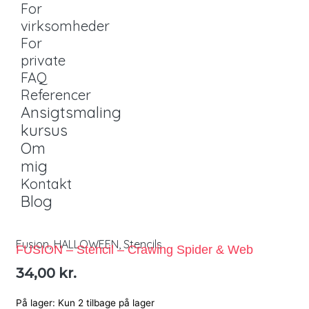
For
virksomheder
For
private
FAQ
Referencer
Ansigtsmaling
kursus
Om
mig
Kontakt
Blog
Fusion
,
HALLOWEEN
,
Stencils
FUSION – Stencil – Crawing Spider & Web
34,00
kr.
På lager:
Kun 2 tilbage på lager