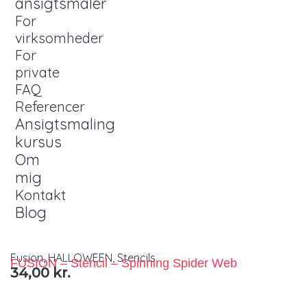
ansigtsmaler
For
virksomheder
For
private
FAQ
Referencer
Ansigtsmaling
kursus
Om
mig
Kontakt
Blog
Fusion
,
HALLOWEEN
,
Stencils
FUSION – Stencil – Spinning Spider Web
34,00
kr.