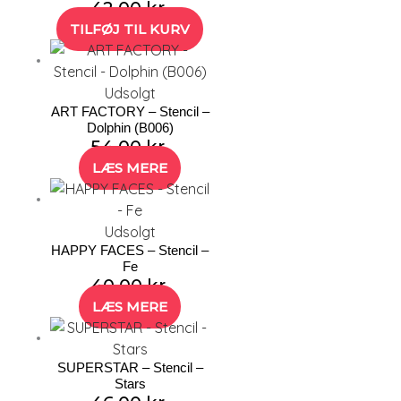
42,00
kr.
TILFØJ TIL KURV
Udsolgt
ART FACTORY – Stencil –
Dolphin (B006)
54,00
kr.
LÆS MERE
Udsolgt
HAPPY FACES – Stencil –
Fe
40,00
kr.
LÆS MERE
SUPERSTAR – Stencil –
Stars