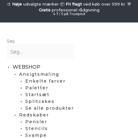
Gå
FUSION
🎨
Nøje
udvalgte mærker 📦
Fri fragt
ved køb over 599 kr. 💬
-
Gratis
professionel rådgivning
til
4.7 / 5 på Trustpilot
Stencil
indholdet
-
Spinning
Spider
Søg
Web
antal
WEBSHOP
Ansigtsmaling
Enkelte farver
Paletter
Startsæt
Splitcakes
Se alle produkter
Redskaber
Pensler
Stencils
Svampe