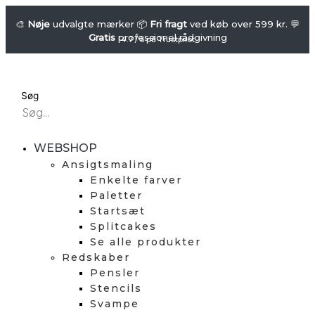
Gå
SPARKLING
FACES
til
🎨
Nøje
udvalgte mærker 📦
Fri fragt
ved køb over 599 kr. 💬
Gratis
professionel rådgivning
-
indholdet
4.7 / 5 på Trustpilot
Ansigtsmalings-
træningsplade
-
Søg
Angelina
antal
WEBSHOP
Ansigtsmaling
Enkelte farver
Paletter
Startsæt
Splitcakes
Se alle produkter
Redskaber
Pensler
Stencils
Svampe