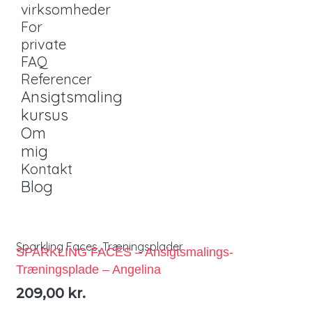
virksomheder
For
private
FAQ
Referencer
Ansigtsmaling
kursus
Om
mig
Kontakt
Blog
Sparkling Faces
,
Træningsplader
SPARKLING FACES – Ansigtsmalings-
Træningsplade – Angelina
209,00
kr.