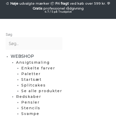
Gå
SUPERSTAR
🎨
Nøje
udvalgte mærker 📦
Fri fragt
ved køb over 599 kr. 💬
-
Gratis
professionel rådgivning
til
4.7 / 5 på Trustpilot
Skrå
indholdet
Pensel
-
Ksenia
Søg
(nr.
10)
antal
WEBSHOP
Ansigtsmaling
Enkelte farver
Paletter
Startsæt
Splitcakes
Se alle produkter
Redskaber
Pensler
Stencils
Svampe