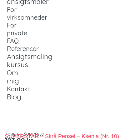
ansigtsmaler
For
virksomheder
For
private
FAQ
Referencer
Ansigtsmaling
kursus
Om
mig
Kontakt
Blog
Pensler
,
Superstar
SUPERSTAR – Skrå Pensel – Ksenia (nr. 10)