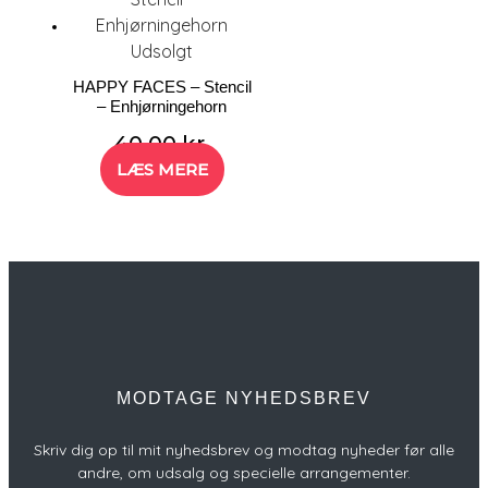
Udsolgt
HAPPY FACES – Stencil
– Enhjørningehorn
40,00
kr.
LÆS MERE
MODTAGE NYHEDSBREV
Skriv dig op til mit nyhedsbrev og modtag nyheder før alle
andre, om udsalg og specielle arrangementer.