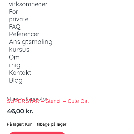
virksomheder
For
private
FAQ
Referencer
Ansigtsmaling
kursus
Om
mig
Kontakt
Blog
Stencils
,
Superstar
SUPERSTAR – Stencil – Cute Cat
46,00
kr.
På lager:
Kun 1 tilbage på lager