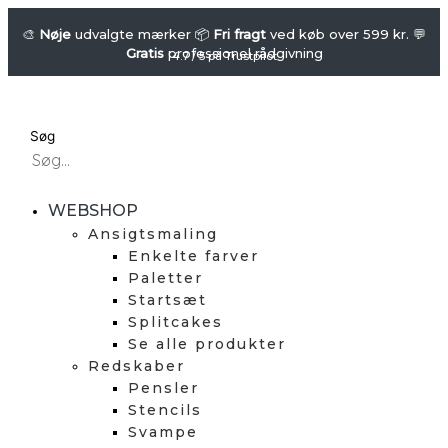
Gå
SUPERSTAR
-
til
🎨
Nøje
udvalgte mærker 📦
Fri fragt
ved køb over 599 kr. 💬
Gratis
professionel rådgivning
Stencil
indholdet
4.7 / 5 på Trustpilot
-
Cute
Cat
Søg
antal
WEBSHOP
Ansigtsmaling
Enkelte farver
Paletter
Startsæt
Splitcakes
Se alle produkter
Redskaber
Pensler
Stencils
Svampe