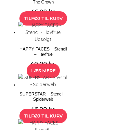
The Crown
46,00
kr.
TILFØJ TIL KURV
Udsolgt
HAPPY FACES – Stencil
– Havfrue
40,00
kr.
LÆS MERE
SUPERSTAR – Stencil –
Spiderweb
46,00
kr.
TILFØJ TIL KURV