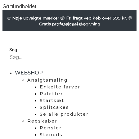
Gå til indholdet
🎨
Nøje
udvalgte mærker 📦
Fri fragt
ved køb over 599 kr. 💬
Gratis
professionel rådgivning
4.7 / 5 på Trustpilot
Søg
WEBSHOP
Ansigtsmaling
Enkelte farver
Paletter
Startsæt
Splitcakes
Se alle produkter
Redskaber
Pensler
Stencils