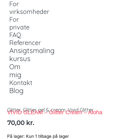
For
virksomheder
For
private
FAQ
Referencer
Ansigtsmaling
kursus
Om
mig
Kontakt
Blog
Glitter
,
Glitter gel & cream
,
Vivid Glitter
VIVID GLEAM – Glitter Cream – Aloha
70,00
kr.
På lager:
Kun 1 tilbage på lager