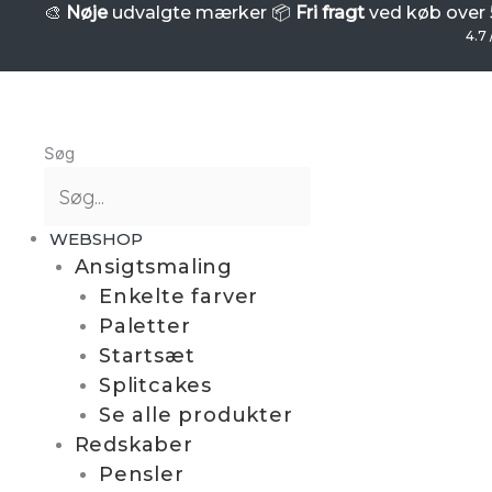
Gå
VIVID
🎨
Nøje
udvalgte mærker 📦
Fri fragt
ved køb over 5
GLEAM
4.7 
til
-
indholdet
Glitter
Cream
-
Søg
Candy
Cosmos
(UV)
WEBSHOP
antal
Ansigtsmaling
Enkelte farver
Paletter
Startsæt
Splitcakes
Se alle produkter
Redskaber
Pensler