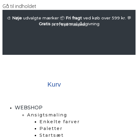
Gå til indholdet
🎨
Nøje
udvalgte mærker 📦
Fri fragt
ved køb over 599 kr. 💬
Gratis
professionel rådgivning
4.7 / 5 på Trustpilot
Kurv
WEBSHOP
Ansigtsmaling
Enkelte farver
Paletter
Startsæt