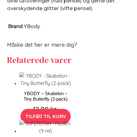
dine tatoveringer (flad pensel) og fjerne det
overskydende glitter (vifte pensel).
Brand
YBody
Måske det her er mere dig?
Relaterede varer
YBODY – Skabelon –
Tiny Butterfly (2-pack)
12,00
kr.
TILFØJ TIL KURV