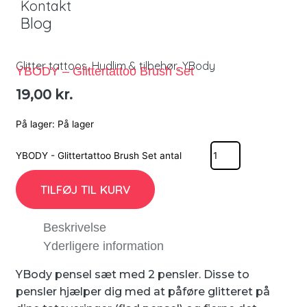
Kontakt
Blog
Glitter tattoos
,
Hudlim & tilbehør
,
YBody
YBODY – Glittertattoo Brush Set
19,00
kr.
På lager:
På lager
YBODY - Glittertattoo Brush Set antal
TILFØJ TIL KURV
Beskrivelse
Yderligere information
YBody pensel sæt med 2 pensler. Disse to
pensler hjælper dig med at påføre glitteret på