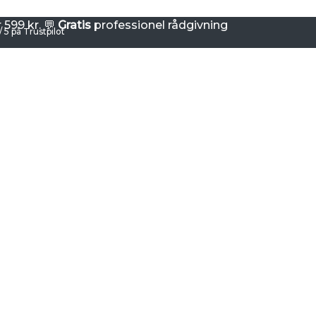
599 kr. 💬
Gratis
professionel rådgivning
/ 5 på Trustpilot