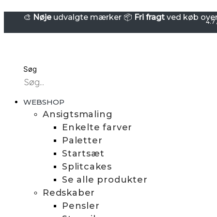
Gå
SPARKLING
FACES
🎨
Nøje
udvalgte mærker 📦
Fri fragt
ved køb over 
til
4.7 
-
indholdet
Ansigtsmalings-
træningsplade
-
Søg
Alex
antal
WEBSHOP
Ansigtsmaling
Enkelte farver
Paletter
Startsæt
Splitcakes
Se alle produkter
Redskaber
Pensler