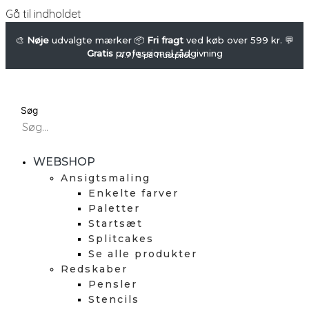
Gå til indholdet
🎨
Nøje
udvalgte mærker 📦
Fri fragt
ved køb over 599 kr. 💬
Gratis
professionel rådgivning
4.7 / 5 på Trustpilot
Søg
WEBSHOP
Ansigtsmaling
Enkelte farver
Paletter
Startsæt
Splitcakes
Se alle produkter
Redskaber
Pensler
Stencils