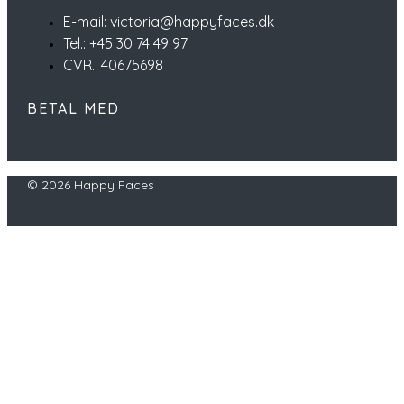
E-mail: victoria@happyfaces.dk
Tel.: +45 30 74 49 97
CVR.: 40675698
BETAL MED
© 2026 Happy Faces