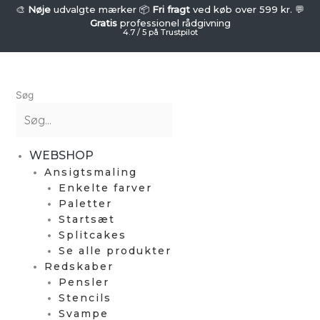
Gå
DIAMOND
🎨
Nøje
udvalgte mærker 📦
Fri fragt
ved køb over 599 kr. 💬
FX
Gratis
professionel rådgivning
til
4.7 / 5 på Trustpilot
-
indholdet
Rund
Svamp
-
Søg
Gul
blød
(1
stk.)
WEBSHOP
antal
Ansigtsmaling
Enkelte farver
Paletter
Startsæt
Splitcakes
Se alle produkter
Redskaber
Pensler
Stencils
Svampe