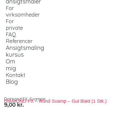
ansigtsmaler
For
virksomheder
For
private
FAQ
Referencer
Ansigtsmaling
kursus
Om
mig
Kontakt
Blog
Diamond FX
,
Svampe
DIAMOND FX – Rund Svamp – Gul Blød (1 Stk.)
9,00
kr.