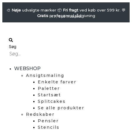
Gå
FRIENDLY
GLITTER
til
🎨
Nøje
udvalgte mærker 📦
Fri fragt
ved køb over 599 kr. 💬
Gratis
professionel rådgivning
-
indholdet
4.7 / 5 på Trustpilot
Fint
Glitter
-
Himmelblå
Søg
(Bio)
antal
WEBSHOP
Ansigtsmaling
Enkelte farver
Paletter
Startsæt
Splitcakes
Se alle produkter
Redskaber
Pensler
Stencils