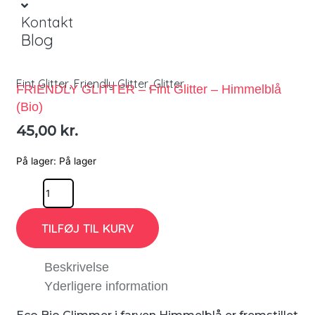
Kontakt
Blog
Fint Glitter
,
Friendly Glitter
,
Glitter
FRIENDLY GLITTER – Fint Glitter – Himmelblå
(Bio)
45,00
kr.
På lager:
På lager
TILFØJ TIL KURV
Beskrivelse
Yderligere information