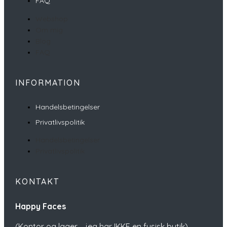
FAQ
Webshop
Om mig
Blog
FAQ
INFORMATION
Handelsbetingelser
Privatlivspolitik
Handelsbetingelser
Privatlivspolitik
KONTAKT
Happy Faces
(Kontor og lager – jeg har IKKE en fysisk butik)