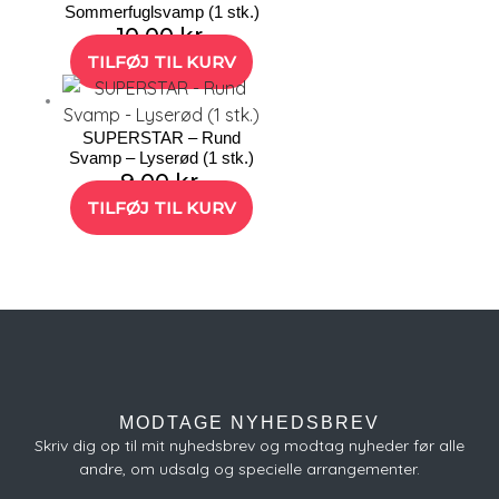
Sommerfuglsvamp (1 stk.)
10,00
kr.
TILFØJ TIL KURV
SUPERSTAR – Rund
Svamp – Lyserød (1 stk.)
9,00
kr.
TILFØJ TIL KURV
MODTAGE NYHEDSBREV
Skriv dig op til mit nyhedsbrev og modtag nyheder før alle
andre, om udsalg og specielle arrangementer.