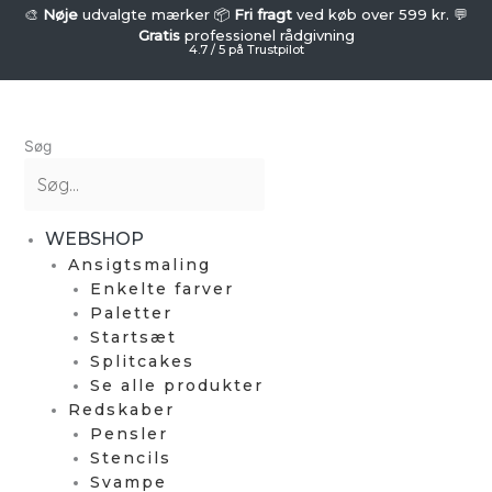
Gå
SUPERSTAR
🎨
Nøje
udvalgte mærker 📦
Fri fragt
ved køb over 599 kr. 💬
-
Gratis
professionel rådgivning
til
4.7 / 5 på Trustpilot
Sommerfuglsvamp
indholdet
(1
stk.)
antal
Søg
WEBSHOP
Ansigtsmaling
Enkelte farver
Paletter
Startsæt
Splitcakes
Se alle produkter
Redskaber
Pensler
Stencils
Svampe