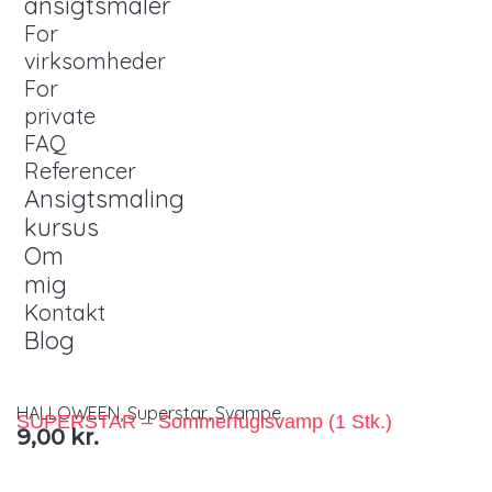
ansigtsmaler
For
virksomheder
For
private
FAQ
Referencer
Ansigtsmaling
kursus
Om
mig
Kontakt
Blog
HALLOWEEN
,
Superstar
,
Svampe
SUPERSTAR – Sommerfuglsvamp (1 Stk.)
9,00
kr.