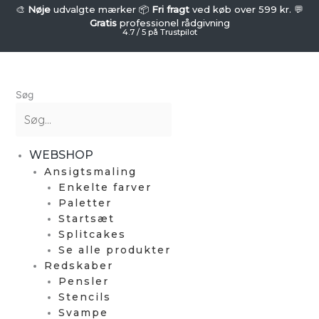
Gå
SUPERSTAR
🎨
Nøje
udvalgte mærker 📦
Fri fragt
ved køb over 599 kr. 💬
-
Gratis
professionel rådgivning
til
4.7 / 5 på Trustpilot
Splitcake
indholdet
-
Ice
antal
Søg
WEBSHOP
Ansigtsmaling
Enkelte farver
Paletter
Startsæt
Splitcakes
Se alle produkter
Redskaber
Pensler
Stencils
Svampe