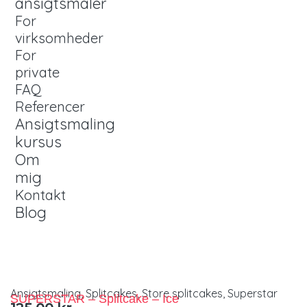
ansigtsmaler
For
virksomheder
For
private
FAQ
Referencer
Ansigtsmaling
kursus
Om
mig
Kontakt
Blog
Ansigtsmaling
,
Splitcakes
,
Store splitcakes
,
Superstar
SUPERSTAR – Splitcake – Ice