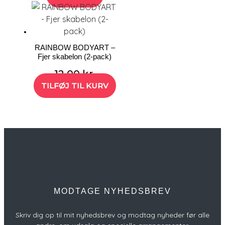
RAINBOW BODYART –
Fjer skabelon (2-pack)
12,00
kr.
TILFØJ TIL KURV
MODTAGE NYHEDSBREV
Skriv dig op til mit nyhedsbrev og modtag nyheder før alle