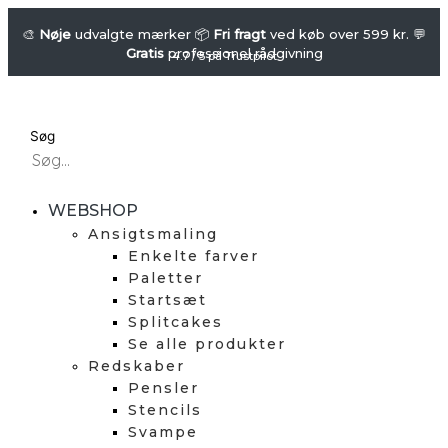
Gå
YBODY
-
til
🎨
Nøje
udvalgte mærker 📦
Fri fragt
ved køb over 599 kr. 💬
Gratis
professionel rådgivning
Skabelon
indholdet
4.7 / 5 på Trustpilot
-
Spring
Bunny
Søg
(2-
pack)
antal
WEBSHOP
Ansigtsmaling
Enkelte farver
Paletter
Startsæt
Splitcakes
Se alle produkter
Redskaber
Pensler
Stencils
Svampe