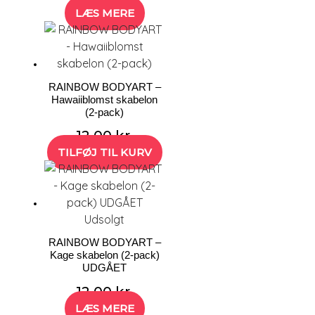
LÆS MERE
RAINBOW BODYART –
Hawaiiblomst skabelon
(2-pack)
12,00
kr.
TILFØJ TIL KURV
Udsolgt
RAINBOW BODYART –
Kage skabelon (2-pack)
UDGÅET
12,00
kr.
LÆS MERE