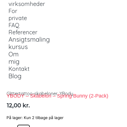
virksomheder
For
private
FAQ
Referencer
Ansigtsmaling
kursus
Om
mig
Kontakt
Blog
Glittertattoo-skabeloner
,
YBody
YBODY – Skabelon – Spring Bunny (2-Pack)
12,00
kr.
På lager:
Kun 2 tilbage på lager