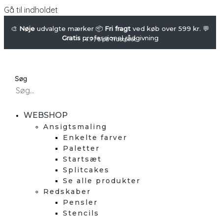
Gå til indholdet
🎨
Nøje
udvalgte mærker 📦
Fri fragt
ved køb over 599 kr. 💬
Gratis
professionel rådgivning
4.7 / 5 på Trustpilot
Søg
WEBSHOP
Ansigtsmaling
Enkelte farver
Paletter
Startsæt
Splitcakes
Se alle produkter
Redskaber
Pensler
Stencils