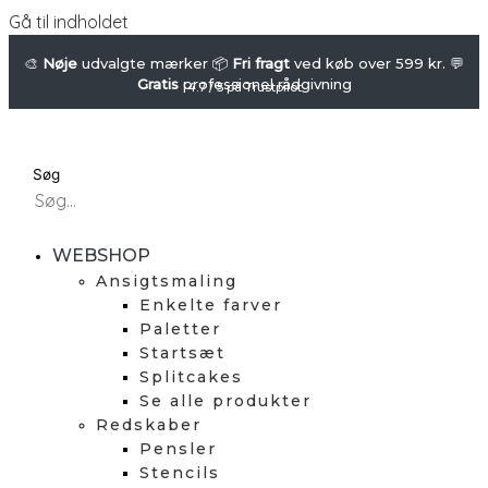
Gå til indholdet
🎨
Nøje
udvalgte mærker 📦
Fri fragt
ved køb over 599 kr. 💬
Gratis
professionel rådgivning
4.7 / 5 på Trustpilot
Søg
WEBSHOP
Ansigtsmaling
Enkelte farver
Paletter
Startsæt
Splitcakes
Se alle produkter
Redskaber
Pensler
Stencils