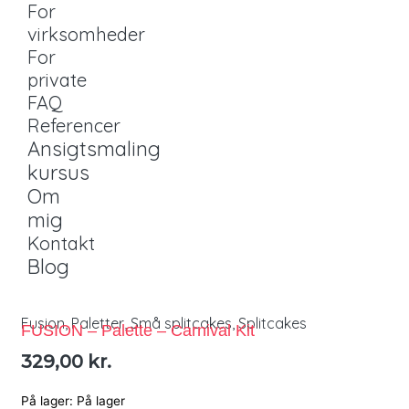
For
virksomheder
For
private
FAQ
Referencer
Ansigtsmaling
kursus
Om
mig
Kontakt
Blog
Fusion
,
Paletter
,
Små splitcakes
,
Splitcakes
FUSION – Palette – Carnival Kit
329,00
kr.
På lager:
På lager