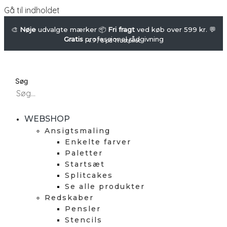
Gå til indholdet
🎨
Nøje
udvalgte mærker 📦
Fri fragt
ved køb over 599 kr. 💬
Gratis
professionel rådgivning
4.7 / 5 på Trustpilot
Søg
WEBSHOP
Ansigtsmaling
Enkelte farver
Paletter
Startsæt
Splitcakes
Se alle produkter
Redskaber
Pensler
Stencils