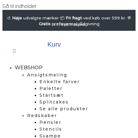
Gå til indholdet
🎨
Nøje
udvalgte mærker 📦
Fri fragt
ved køb over 599 kr. 💬
Gratis
professionel rådgivning
4.7 / 5 på Trustpilot
Kurv
WEBSHOP
Ansigtsmaling
Enkelte farver
Paletter
Startsæt
Splitcakes
Se alle produkter
Redskaber
Pensler
Stencils
Svampe