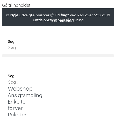
Gå til indholdet
🎨
Nøje
udvalgte mærker 📦
Fri fragt
ved køb over 599 kr. 💬
Gratis
professionel rådgivning
4.7 / 5 på Trustpilot
Søg
Søg
Webshop
Ansigtsmaling
Enkelte
farver
Paletter