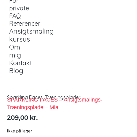
For
private
FAQ
Referencer
Ansigtsmaling
kursus
Om
mig
Kontakt
Blog
Sparkling Faces
,
Træningsplader
SPARKLING FACES – Ansigtsmalings-
Træningsplade – Mia
209,00
kr.
Ikke på lager