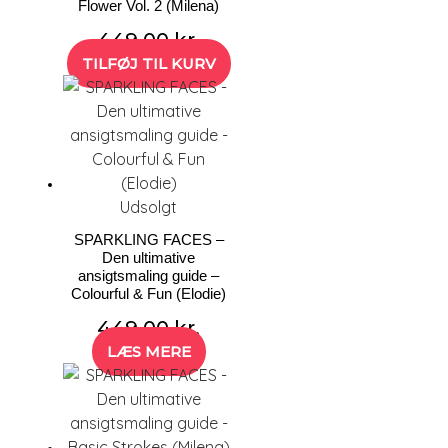
Flower Vol. 2 (Milena)
449,00
kr.
TILFØJ TIL KURV
Udsolgt
SPARKLING FACES –
Den ultimative
ansigtsmaling guide –
Colourful & Fun (Elodie)
449,00
kr.
LÆS MERE