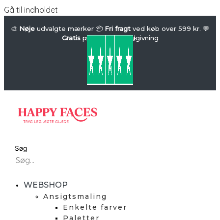
Gå til indholdet
🎨
Nøje
udvalgte mærker 📦
Fri fragt
ved køb over 599 kr. 💬
Gratis
professionel rådgivning
4.7 / 5 på Trustpilot
Søg
WEBSHOP
Ansigtsmaling
Enkelte farver
Paletter