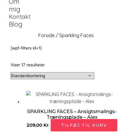
Om
mig
Kontakt
Blog
Forside
/ Sparkling Faces
[wpf-filters id=1]
Viser 17 resultater
SPARKLING FACES – Ansigtsmalings-
Træningsplade – Alex
209,00
Kr.
TILFØJ TIL KURV