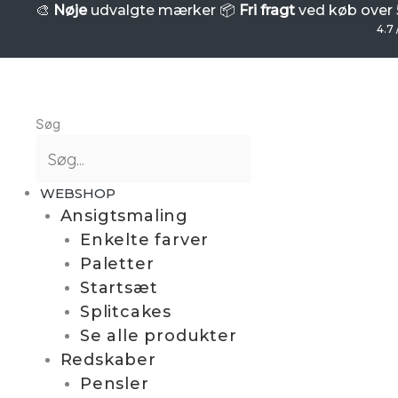
Gå
SUPERSTAR
🎨
Nøje
udvalgte mærker 📦
Fri fragt
ved køb over 5
-
4.7 
til
Stencil
indholdet
-
Stars
antal
Søg
WEBSHOP
Ansigtsmaling
Enkelte farver
Paletter
Startsæt
Splitcakes
Se alle produkter
Redskaber
Pensler