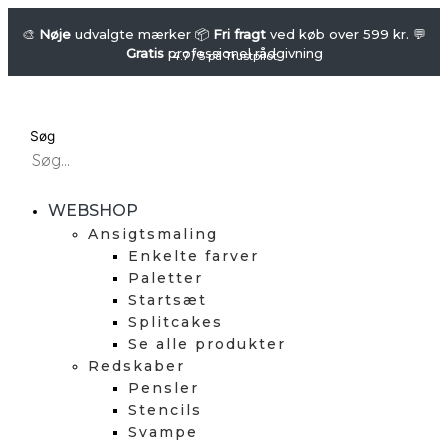
Gå
FUSION
-
til
🎨
Nøje
udvalgte mærker 📦
Fri fragt
ved køb over 599 kr. 💬
Gratis
professionel rådgivning
Stencil
indholdet
4.7 / 5 på Trustpilot
-
Let
It
Søg
Snow
(Snowflakes)
antal
WEBSHOP
Ansigtsmaling
Enkelte farver
Paletter
Startsæt
Splitcakes
Se alle produkter
Redskaber
Pensler
Stencils
Svampe