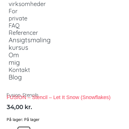
virksomheder
For
private
FAQ
Referencer
Ansigtsmaling
kursus
Om
mig
Kontakt
Blog
Fusion
,
Stencils
FUSION – Stencil – Let It Snow (Snowflakes)
34,00
kr.
På lager:
På lager